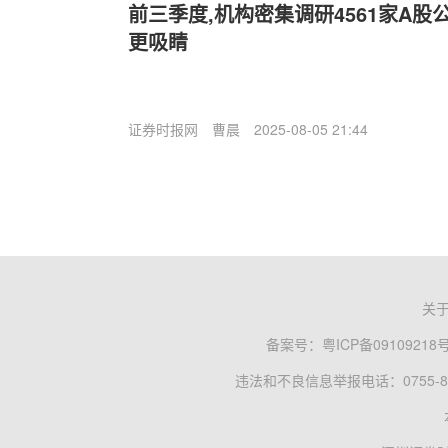
前三季度,机构密集调研4561家A股
更吸睛
证券时报网
曹晨
2025-08-05 21:44
关
备案号：
粤ICP备09109218
违法和不良信息举报电话：0755-83