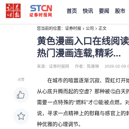
首页
快讯
要闻
股市
您当前的位置：
证券时报
>
公司
>
正文
黄色漫画入口在线阅读
热门漫画连载,精彩...
来源：证券时报网
作者：陈雅琳
2026-02-09 
在城市的喧嚣逐渐沉寂、霓虹灯开
点赞
从心底升腾而起的空虚？那种被🤔白天
需要一点特殊的“燃料”才🙂能被点燃
说，寻求一点精神上的慰藉与感官上的
种优雅的心理调节。