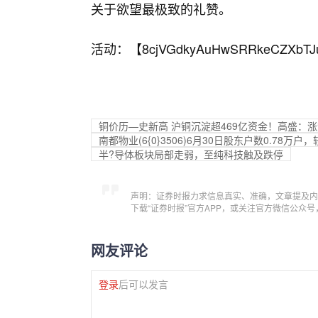
关于欲望最极致的礼赞。
活动：【
8cjVGdkyAuHwSRRkeCZXbTJ
铜价历—史新高 沪铜沉淀超469亿资金！高盛：
南都物业(6{0}3506)6月30日股东户数0.78万户，
半?导体板块局部走弱，至纯科技触及跌停
声明：证券时报力求信息真实、准确，文章提及内
下载“证券时报”官方APP，或关注官方微信公众
网友评论
登录
后可以发言